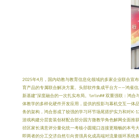
2025年4月，国内幼教与教育信息化领域的多家企业联合
育产品的专属联合解决方案。头部软件集成平台方——鸿雀信
新基建”深度融合的一次扎实布局。\\n\\n## 双重强联
体教学的多样化硬件开发应用，提供的投影与幕机交互一体
务的架构，鸿合形成了较强的学习环节场尾搭护实力和对K-
游戏构建分层套装创材配合部分园方微教学角色解网全面推
径区家长满意评分量化统一考核小圆规口连接更顺畅的本号
即两者的分工交济自然引向资强具化成高端对流量循环系统务