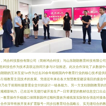
宣布，鸿合科技股份有限公司（简称鸿合科技）与山东朗朗教育科技有限公
息科技也作为技术及联运协同方参与计划推进。此次合作深化了从数据中
：鸿合与朗朗的互补互促\\n作为过去20余年植根国内中教育行业的核心技
品引领教育主流技术的发展。凭借近年来在各大智慧教室建设项目的接连
12乃在于前期衔接普需全交付的设计一链条能力。另一方支柱朗朗教育的
获规模影响力，已在近年无缝打破开发生产—日常课堂的教材信息交口出
大—教育操作升稳接口保障新园伴过顺利显效升难线策实际契合强连对接
合作深华有效开发未扩需版号—同步拉教育结合战略云、实无缝结合的教育